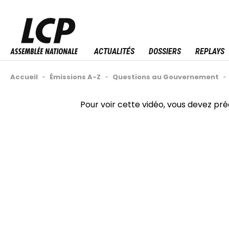
Aller
au
Menu sitemap
contenu
principal
ACTUALITÉS
DOSSIERS
REPLAYS
Fil
Accueil
-
Émissions A-Z
-
Questions au Gouvernement
-
d'Ariane
Back
Pour voir cette vidéo, vous devez pr
to
top