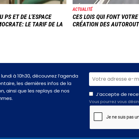
ACTUALITÉ
U PS ET DE L'ESPACE
CES LOIS QUI FONT VOTRE
OCRATE: LE TARIF DE LA
CRÉATION DES AUTOROU
lundi à 10h30, découvrez l’agenda
taire, les dernières infos de la
n, ainsi que les replays de nos
J’accepte de recev
mmes.
Vous pourrez vous désin