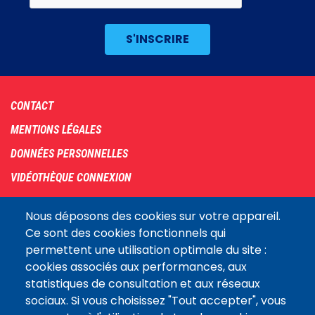
Footer
CONTACT
menu
MENTIONS LÉGALES
DONNÉES PERSONNELLES
VIDÉOTHÈQUE CONNEXION
PLAN DU SITE
Nous déposons des cookies sur votre appareil.
ARCHIVES
Ce sont des cookies fonctionnels qui
permettent une utilisation optimale du site :
COOKIES
cookies associés aux performances, aux
Assemblée
statistiques de consultation et aux réseaux
LE SITE DE L’ASSEMBLÉE NATIONALE
nationale
sociaux. Si vous choisissez "Tout accepter", vous