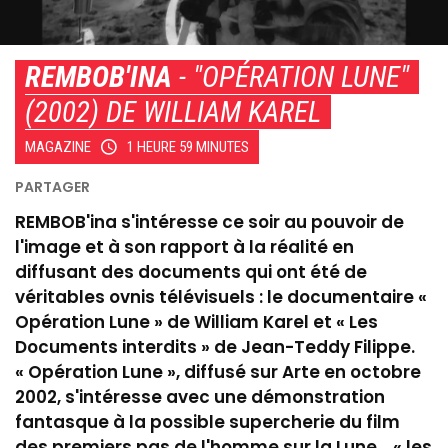
REMBOB'INA
- "OPÉRATION LUNE"
(2002) DE WILLIAM KAREL
MAGAZINE
1 HEURE 59 MINUTES
REMBOB'ina s'intéresse ce soir au pouvoir de
l'image et à son rapport à la réalité en
diffusant des documents qui ont été de
véritables ovnis télévisuels : le documentaire «
Opération Lune » de William Karel et « Les
Documents interdits » de Jean-Teddy Filippe.
« Opération Lune », diffusé sur Arte en octobre
2002, s'intéresse avec une démonstration
fantasque à la possible supercherie du film
des premiers pas de l'homme sur la Lune... « les