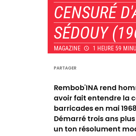
CENSURÉ D'
SÉDOUY (196
MAGAZINE
1 HEURE 59 MIN
Rembob'INA rend homma
avoir fait entendre la 
barricades en mai 1968
Démarré trois ans plus
un ton résolument mod