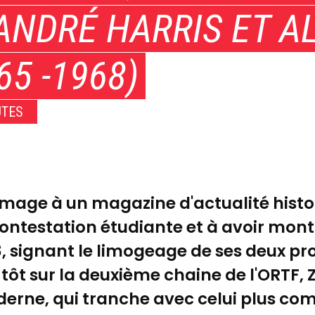
ANDRÉ HARRIS ET A
5 -1968)
UTES
ge à un magazine d'actualité histori
contestation étudiante et à avoir montr
, signant le limogeage de ses deux pr
 tôt sur la deuxième chaine de l'ORTF,
erne, qui tranche avec celui plus co