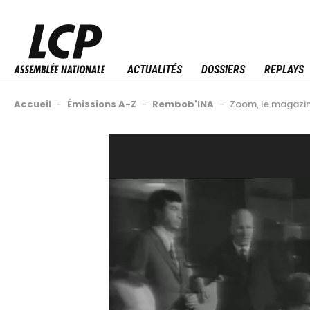
Aller
au
Menu sitemap
contenu
principal
ACTUALITÉS
DOSSIERS
REPLAYS
Fil
Accueil
-
Émissions A-Z
-
Rembob'INA
-
Zoom, le magazine
d'Ariane
Back
Video
to
Url
top
Image