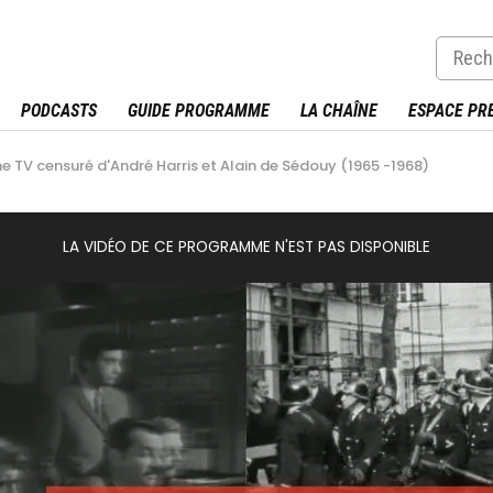
PODCASTS
GUIDE PROGRAMME
LA CHAÎNE
ESPACE PR
 TV censuré d'André Harris et Alain de Sédouy (1965 -1968)
LA VIDÉO DE CE PROGRAMME N'EST PAS DISPONIBLE