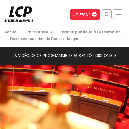
Aller
au
Menu
Direct
EN DIRECT
contenu
recherche
principal
mobile
Fil
Accueil
-
Émissions A-Z
-
Séance publique à l'Assemblée
d'Ariane
-
Facebook : audition de Frances Haugen
Back
LA VIDÉO DE CE PROGRAMME SERA BIENTÔT DISPONIBLE
to
top
Image