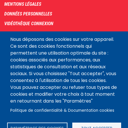
menu
MENTIONS LÉGALES
DONNÉES PERSONNELLES
VIDÉOTHÈQUE CONNEXION
PLAN DU SITE
Nous déposons des cookies sur votre appareil.
ARCHIVES
Ce sont des cookies fonctionnels qui
permettent une utilisation optimale du site :
COOKIES
cookies associés aux performances, aux
Assemblée
statistiques de consultation et aux réseaux
LE SITE DE L’ASSEMBLÉE NATIONALE
nationale
sociaux. Si vous choisissez "Tout accepter", vous
consentez à l'utilisation de tous les cookies.
Vous pouvez accepter ou refuser tous types de
Suivez-nous
cookies et modifier votre choix à tout moment
en retournant dans les "Paramètres"
Politique de confidentialité & Documentation cookies