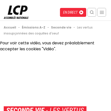
Aller
au
Menu
Direct
EN DIRECT
contenu
recherche
principal
mobile
Fil
Accueil
-
Émissions A-Z
-
Seconde vie
-
Les vertus
d'Ariane
insoupçonnées des coquilles d'oeuf
Back
Pour voir cette vidéo, vous devez préalablement
to
accepter les cookies "Vidéo".
top
SECONDE VIE
- LES VERTUS