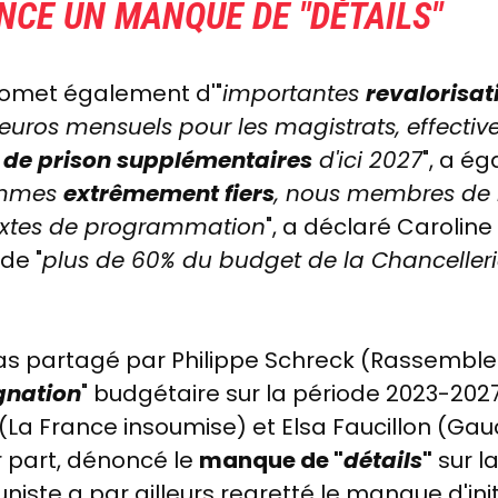
NCE UN MANQUE DE "
DÉTAILS
"
promet également d'"
importantes
revalorisat
euros mensuels pour les magistrats, effecti
 de prison supplémentaires
d'ici 2027
", a é
ommes
extrêmement fiers
, nous membres de l
textes de programmation
", a déclaré Carolin
 de "
plus de 60% du budget de la Chancelleri
pas partagé par Philippe Schreck (Rassemble
gnation
" budgétaire sur la période 2023-2027
s (La France insoumise) et Elsa Faucillon (G
r part, dénoncé le
manque de "
détails
"
sur la
iste a par ailleurs regretté le manque d'init