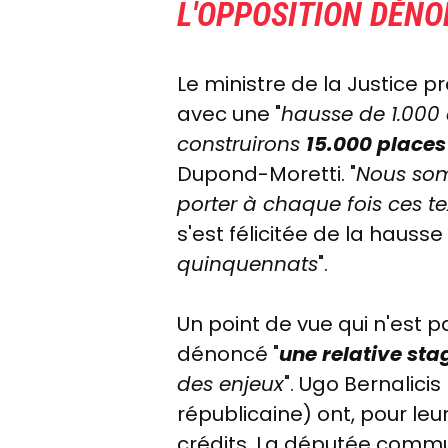
L'OPPOSITION DÉNO
Le ministre de la Justice 
avec une "
hausse de 1.000 
construirons
15.000 places
Dupond-Moretti. "
Nous s
porter à chaque fois ces 
s'est félicitée de la hausse
quinquennats
".
Un point de vue qui n'est 
dénoncé "
une relative sta
des enjeux
". Ugo Bernalici
républicaine) ont, pour leu
crédits. La députée commun