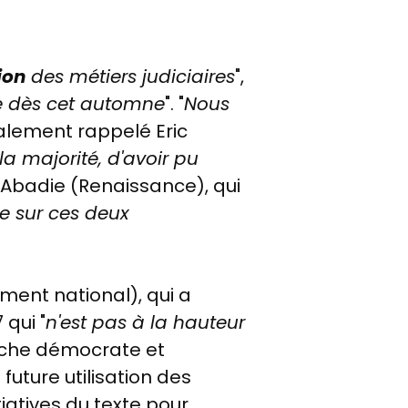
ion
des métiers judiciaires
",
ve dès cet automne
". "
Nous
galement rappelé Eric
a majorité, d'avoir pu
e Abadie (Renaissance), qui
e sur ces deux
ment national), qui a
 qui "
n'est pas à la hauteur
auche démocrate et
 future utilisation des
iatives du texte pour