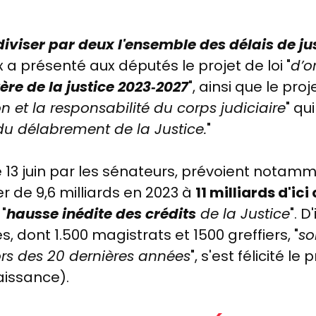
d
iviser par deux l'ensemble des délais de ju
x a présenté aux députés le projet de loi "
d’o
e de la justice 2023‑2027
", ainsi que le pro
n et la responsabilité du corps judiciaire
" qu
du délabrement de la Justice.
"
e 13 juin par les sénateurs, prévoient nota
er de 9,6 milliards en 2023 à
11 milliards d'ic
"
hausse inédite des crédits
de la Justice
". 
 dont 1.500 magistrats et 1500 greffiers, "
so
ors des 20 dernières années
", s'est félicité 
aissance).