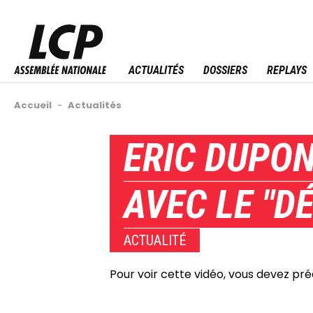
Aller
au
Menu sitemap
contenu
principal
ACTUALITÉS
DOSSIERS
REPLAYS
Fil
Accueil
-
Actualités
d'Ariane
Back
ERIC DUPON
to
top
AVEC LE "D
ACTUALITÉ
Pour voir cette vidéo, vous devez pr