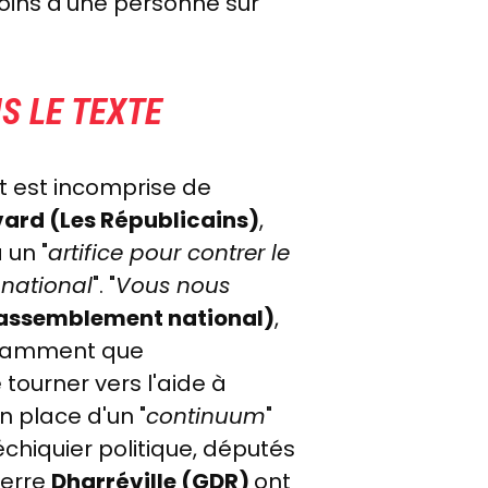
moins d'une personne sur
S LE TEXTE
 est incomprise de
ard (Les Républicains)
,
 un "
artifice pour contrer le
 national
". "
Vous nous
Rassemblement national)
,
otamment que
 tourner vers l'aide à
n place d'un "
continuum
"
chiquier politique, députés
ierre
Dharréville (GDR)
ont