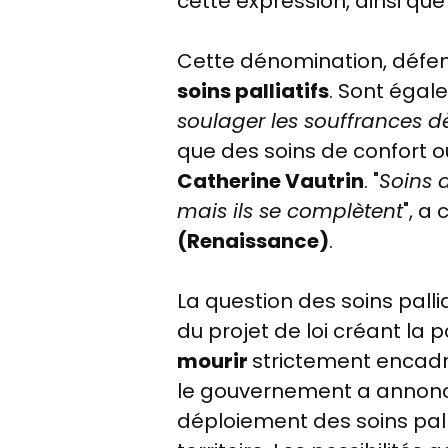
cette expression, ainsi qu
Cette dénomination, défen
soins palliatifs
. Sont égale
soulager les souffrances d
que des soins de confort ou
Catherine Vautrin
. "
Soins 
mais ils se complètent
", a
(Renaissance)
.
La question des soins palli
du projet de loi créant la 
mourir
strictement encadré
le gouvernement a annonc
déploiement des soins pall