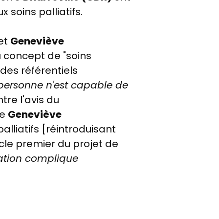
 soins palliatifs.
et
Geneviève
u concept de "soins
des référentiels
s personne n'est capable de
ntre l'avis du
e
Geneviève
alliatifs [réintroduisant
cle premier du projet de
nation complique