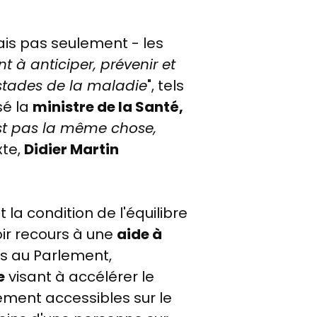
is pas seulement - les
nt à anticiper, prévenir et
 stades de la maladie
", tels
sé la
ministre de la Santé,
est pas la même chose,
xte,
Didier Martin
la condition de l'équilibre
oir recours à une
aide à
is au Parlement,
e
visant à accélérer le
ement accessibles sur le