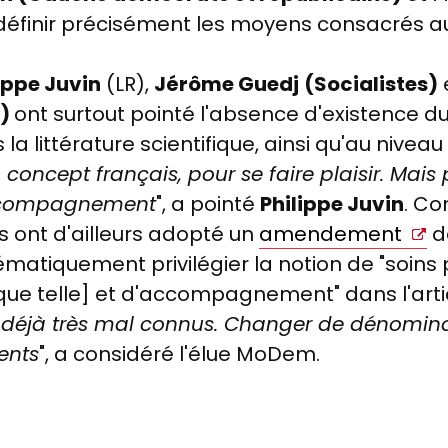
 définir précisément les moyens consacrés aux
ippe Juvin
(LR),
Jérôme Guedj
(Socialistes)
e)
ont surtout pointé l'absence d'existence d
littérature scientifique, ainsi qu'au niveau 
 concept français, pour se faire plaisir. Mai
'accompagnement
", a pointé
Philippe Juvin
. Co
 ont d'ailleurs adopté un
amendement
d
tématiquement privilégier la notion de "soins p
que telle] et d'accompagnement" dans l'arti
ont déjà très mal connus. Changer de dénomi
ients
", a considéré l'élue MoDem.