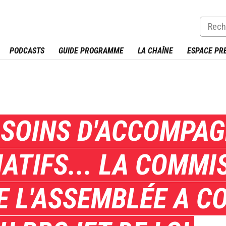
PODCASTS
GUIDE PROGRAMME
LA CHAÎNE
ESPACE PR
 : SOINS D'ACCOMPA
IATIFS... LA COMMI
DE L'ASSEMBLÉE A 