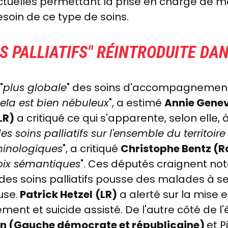
s actuelles permettant la prise en charge de 
esoin de ce type de soins.
S PALLIATIFS" RÉINTRODUITE DAN
"
plus globale
" des soins d'accompagnement
ela est bien nébuleux
", a estimé
Annie Genev
LR)
a critiqué ce qui s'apparente, selon elle, à
soins palliatifs sur l'ensemble du territoire
minologiques
", a critiqué
Christophe Bentz (
ix sémantiques
". Ces députés craignent n
 des soins palliatifs pousse des malades à se
use.
Patrick Hetzel
(LR)
a alerté sur la mise e
nt et suicide assisté. De l'autre côté de l'é
lon (Gauche démocrate et républicaine)
et P