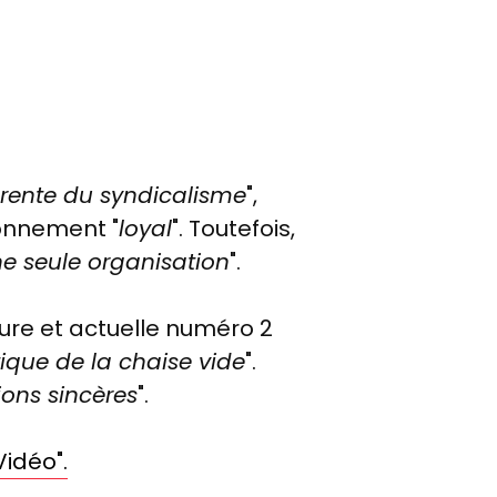
férente du syndicalisme
",
ionnement "
loyal
". Toutefois,
ne seule organisation
".
ure et actuelle numéro 2
tique de la chaise vide
".
ions sincères
".
Vidéo".