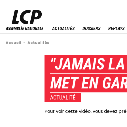
Aller
au
Menu sitemap
contenu
principal
ACTUALITÉS
DOSSIERS
REPLAYS
Fil
Accueil
-
Actualités
d'Ariane
Back
"JAMAIS LA
to
top
MET EN GAR
ACTUALITÉ
Pour voir cette vidéo, vous devez pr