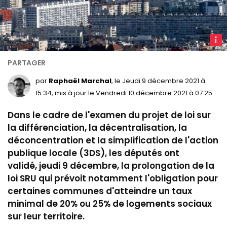
D
logem
socia
à
par
Raphaël Marchal
, le Jeudi 9 décembre 2021 à
Marsei
15:34, mis à jour le Vendredi 10 décembre 2021 à 07:25
en
Dans le cadre de l'examen du projet de loi sur
nove
2021
la différenciation, la décentralisation, la
(Maga
déconcentration et la simplification de l'action
Cohe
publique locale (3DS), les députés ont
/
validé, jeudi 9 décembre, la prolongation de la
Hans
loi SRU qui prévoit notamment l'obligation pour
Lucas
certaines communes d'atteindre un taux
/
minimal de 20% ou 25% de logements sociaux
Hans
sur leur territoire.
Lucas