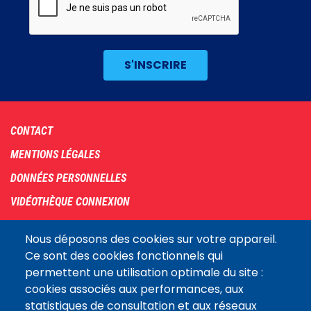
Footer
CONTACT
menu
MENTIONS LÉGALES
DONNÉES PERSONNELLES
VIDÉOTHÈQUE CONNEXION
PLAN DU SITE
Nous déposons des cookies sur votre appareil.
ARCHIVES
Ce sont des cookies fonctionnels qui
permettent une utilisation optimale du site :
COOKIES
cookies associés aux performances, aux
Assemblée
statistiques de consultation et aux réseaux
LE SITE DE L’ASSEMBLÉE NATIONALE