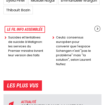
Sylvia Pinel
Mickaël Nogal
Emmanuelle Wargon
Thibault Bazin
LE FIL INFO ASSEMBLÉE
Suicides et tentatives
Ceuta: consensus
de suicide à Matignon:
européen pour
les services du
convenir que l'espace
Premier ministre livrent
Schengen n'est "pas le
leur version des faits
problème" mais ''la
solution", selon Laurent
Nuñez
LES PLUS VUS
ACTUALITÉ