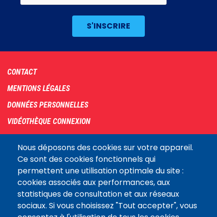
Footer
CONTACT
menu
MENTIONS LÉGALES
DONNÉES PERSONNELLES
VIDÉOTHÈQUE CONNEXION
PLAN DU SITE
Nous déposons des cookies sur votre appareil.
ARCHIVES
Ce sont des cookies fonctionnels qui
permettent une utilisation optimale du site :
COOKIES
cookies associés aux performances, aux
Assemblée
statistiques de consultation et aux réseaux
LE SITE DE L’ASSEMBLÉE NATIONALE
nationale
sociaux. Si vous choisissez "Tout accepter", vous