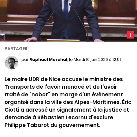
Er
Ciotti,
le 7
déce
par
Raphaël Marchal
, le Mardi 16 juin 2026 à 12:51
2023,
à
Le maire UDR de Nice accuse le ministre des
l'Ass
Transports de l'avoir menacé et de l'avoir
nation
traité de "nabot" en marge d'un évènement
LCP
organisé dans la ville des Alpes-Maritimes. Éric
Ciotti a adressé un signalement à la justice et
demande à Sébastien Lecornu d'exclure
Philippe Tabarot du gouvernement.