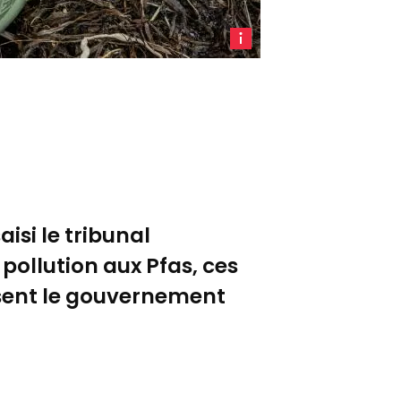
Illustration
des
polluants
éternels,
Pfas.
(Crédit
:
Unsplash
-
isi le tribunal
Carl
Tronders)
 pollution aux Pfas, ces
usent le gouvernement