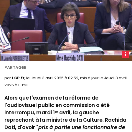
R
Dati
en
comm
par
LCP.fr
, le Jeudi 3 avril 2025 à 02:52, mis à jour le Jeudi 3 avril
des
2025 à 03:53
Affair
Alors que l'examen de la réforme de
cultur
le 2
l'audiovisuel public en commission a été
avril
interrompu, mardi 1
avril, la gauche
er
2025
reprochant à la ministre de la Culture, Rachida
Dati, d'avoir "
pris à partie une fonctionnaire de