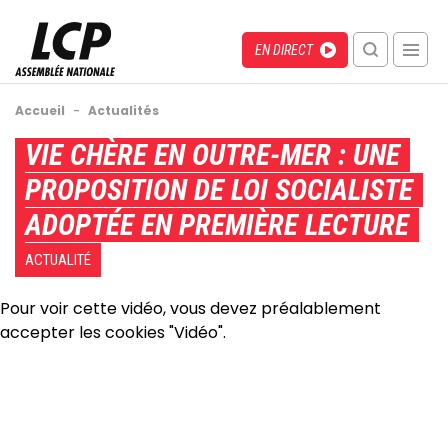
Aller
au
Menu
Direct
EN DIRECT
contenu
recherche
principal
mobile
Fil
Accueil
-
Actualités
d'Ariane
Back
VIE CHÈRE EN OUTRE-MER : UNE
to
PROPOSITION DE LOI SOCIALISTE
top
ADOPTÉE EN PREMIÈRE LECTURE
ACTUALITÉ
Pour voir cette vidéo, vous devez préalablement
accepter les cookies "Vidéo".