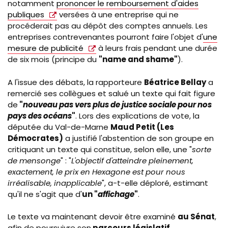
notamment
prononcer le remboursement d'aides
publiques
versées à une entreprise qui ne
procéderait pas au dépôt des comptes annuels. Les
entreprises contrevenantes pourront faire l'objet d'
une
mesure de publicité
à leurs frais pendant une durée
de six mois (principe du
"name and shame"
).
A l'issue des débats, la rapporteure
Béatrice Bellay
a
remercié ses collègues et salué un texte qui fait figure
de
"
nouveau pas vers plus de justice sociale pour nos
pays des océans
"
. Lors des explications de vote, la
députée du Val-de-Marne
Maud Petit (Les
Démocrates)
a justifié l'abstention de son groupe en
critiquant un texte qui constitue, selon elle, une "
sorte
de mensonge
" : "
L'objectif d'atteindre pleinement,
exactement, le prix en Hexagone est pour nous
irréalisable, inapplicable
", a-t-elle déploré, estimant
qu'il ne s'agit que d'
un "
affichage
"
.
Le texte va maintenant devoir être examiné
au Sénat
,
afin de poursuivre son
parcours législatif
.