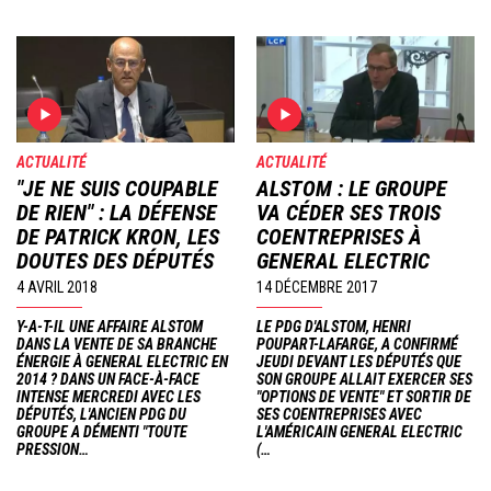
ACTUALITÉ
ACTUALITÉ
"JE NE SUIS COUPABLE
ALSTOM : LE GROUPE
DE RIEN" : LA DÉFENSE
VA CÉDER SES TROIS
DE PATRICK KRON, LES
COENTREPRISES À
DOUTES DES DÉPUTÉS
GENERAL ELECTRIC
4 AVRIL 2018
14 DÉCEMBRE 2017
Y-A-T-IL UNE AFFAIRE ALSTOM
LE PDG D'ALSTOM, HENRI
DANS LA VENTE DE SA BRANCHE
POUPART-LAFARGE, A CONFIRMÉ
ÉNERGIE À GENERAL ELECTRIC EN
JEUDI DEVANT LES DÉPUTÉS QUE
2014 ? DANS UN FACE-À-FACE
SON GROUPE ALLAIT EXERCER SES
INTENSE MERCREDI AVEC LES
"OPTIONS DE VENTE" ET SORTIR DE
DÉPUTÉS, L'ANCIEN PDG DU
SES COENTREPRISES AVEC
GROUPE A DÉMENTI "TOUTE
L'AMÉRICAIN GENERAL ELECTRIC
PRESSION…
(…