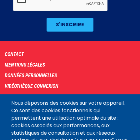
Footer
CONTACT
menu
MENTIONS LÉGALES
DONNÉES PERSONNELLES
VIDÉOTHÈQUE CONNEXION
PLAN DU SITE
Nous déposons des cookies sur votre appareil.
ARCHIVES
Ce sont des cookies fonctionnels qui
permettent une utilisation optimale du site :
COOKIES
cookies associés aux performances, aux
Assemblée
statistiques de consultation et aux réseaux
LE SITE DE L’ASSEMBLÉE NATIONALE
nationale