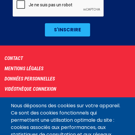
Footer
CONTACT
menu
MENTIONS LÉGALES
DONNÉES PERSONNELLES
VIDÉOTHÈQUE CONNEXION
PLAN DU SITE
Nous déposons des cookies sur votre appareil.
ARCHIVES
Ce sont des cookies fonctionnels qui
permettent une utilisation optimale du site :
COOKIES
cookies associés aux performances, aux
Assemblée
statistiques de consultation et aux réseaux
LE SITE DE L’ASSEMBLÉE NATIONALE