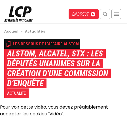
Aller
au
Menu
Direct
EN DIRECT
contenu
recherche
principal
mobile
Fil
Accueil
-
Actualités
d'Ariane
Back
LES DESSOUS DE L'AFFAIRE ALSTOM
to
ALSTOM, ALCATEL, STX : LES
top
DÉPUTÉS UNANIMES SUR LA
CRÉATION D’UNE COMMISSION
D’ENQUÊTE
ACTUALITÉ
Pour voir cette vidéo, vous devez préalablement
accepter les cookies "Vidéo".