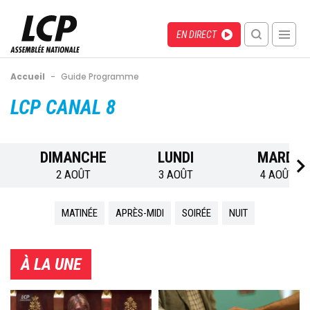
Aller
au
Menu
Direct
EN DIRECT
contenu
recherche
principal
mobile
Fil
Accueil
-
Guide Programme
d'Ariane
Back
LCP CANAL 8
to
top
DIMANCHE
LUNDI
MARDI
2 AOÛT
3 AOÛT
4 AOÛT
MATINÉE
APRÈS-MIDI
SOIRÉE
NUIT
À LA UNE
Image
Image