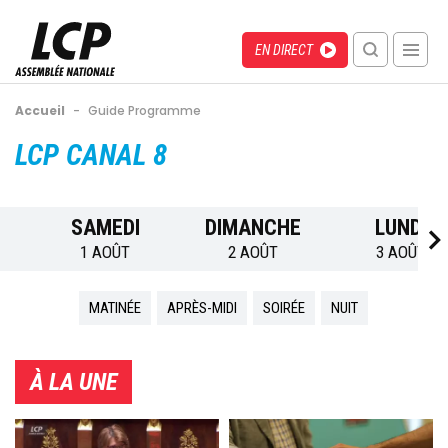
Aller
au
Menu
Direct
EN DIRECT
contenu
recherche
principal
mobile
Fil
Accueil
-
Guide Programme
d'Ariane
Back
LCP CANAL 8
to
top
SAMEDI
DIMANCHE
LUNDI
1 AOÛT
2 AOÛT
3 AOÛT
MATINÉE
APRÈS-MIDI
SOIRÉE
NUIT
À LA UNE
Image
Image