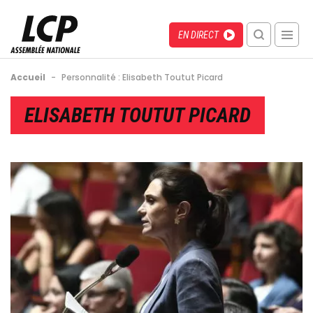
Aller
au
Menu
Direct
EN DIRECT
contenu
recherche
principal
mobile
Fil
Accueil
-
Personnalité : Elisabeth Toutut Picard
d'Ariane
Back
ELISABETH TOUTUT PICARD
to
top
Image