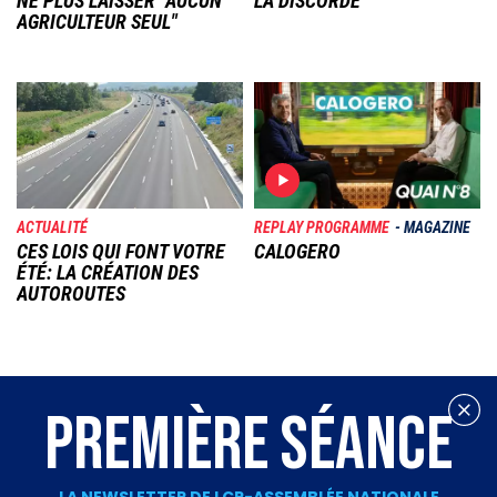
NE PLUS LAISSER "AUCUN
LA DISCORDE
AGRICULTEUR SEUL"
Image
Image
ACTUALITÉ
REPLAY PROGRAMME
MAGAZINE
CES LOIS QUI FONT VOTRE
CALOGERO
ÉTÉ: LA CRÉATION DES
AUTOROUTES
PREMIÈRE SÉANCE
LA NEWSLETTER DE LCP-ASSEMBLÉE NATIONALE