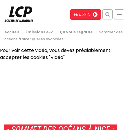
Aller
au
Menu
Direct
EN DIRECT
contenu
recherche
principal
mobile
Fil
Accueil
-
Émissions A-Z
-
Ça vous regarde
-
Sommet des
d'Ariane
océans à Nice : quelles avancées ?
Back
Pour voir cette vidéo, vous devez préalablement
to
accepter les cookies "Vidéo".
top
- SOMMET DES OCÉANS À NICE :