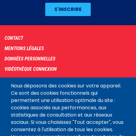
Footer
CONTACT
menu
MENTIONS LÉGALES
DONNÉES PERSONNELLES
VIDÉOTHÈQUE CONNEXION
PLAN DU SITE
Nous déposons des cookies sur votre appareil.
ARCHIVES
Ce sont des cookies fonctionnels qui
permettent une utilisation optimale du site :
COOKIES
cookies associés aux performances, aux
Assemblée
statistiques de consultation et aux réseaux
LE SITE DE L’ASSEMBLÉE NATIONALE
nationale
sociaux. Si vous choisissez "Tout accepter", vous
consentez à l'utilisation de tous les cookies.