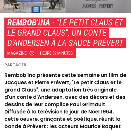
REMBOB'INA
- "LE PETIT CLAUS ET
LE GRAND CLAUS", UN CONTE
D'ANDERSEN À LA SAUCE PRÉVERT
MAGAZINE
1 HEURE 59 MINUTES
Rembob'Ina présente cette semaine un film de
Jacques et Pierre Prévert, "Le petit Claus et le
grand Claus", une adaptation très originale
d'un conte d'Andersen, avec des décors et des
dessins de leur complice Paul Grimault.
Diffusée à la télévision le jour de Noël 1964,
cette oeuvre, grinçante et poétique, réunit la
bande à Prévert : les acteurs Maurice Baquet