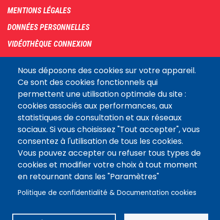
menu
MENTIONS LÉGALES
DONNÉES PERSONNELLES
VIDÉOTHÈQUE CONNEXION
PLAN DU SITE
Nous déposons des cookies sur votre appareil.
ARCHIVES
Ce sont des cookies fonctionnels qui
permettent une utilisation optimale du site :
COOKIES
cookies associés aux performances, aux
Assemblée
statistiques de consultation et aux réseaux
LE SITE DE L’ASSEMBLÉE NATIONALE
nationale
sociaux. Si vous choisissez "Tout accepter", vous
consentez à l'utilisation de tous les cookies.
Vous pouvez accepter ou refuser tous types de
Suivez-nous
cookies et modifier votre choix à tout moment
en retournant dans les "Paramètres"
Politique de confidentialité & Documentation cookies