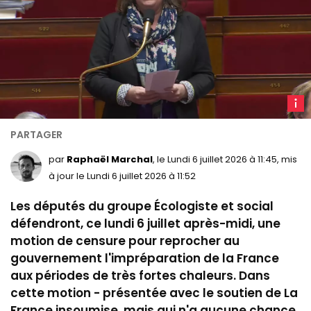
C
Chate
à
l'Ass
par
Raphaël Marchal
, le Lundi 6 juillet 2026 à 11:45, mis
le
à jour le Lundi 6 juillet 2026 à 11:52
26
Les députés du groupe Écologiste et social
janvie
2026
défendront, ce lundi 6 juillet après-midi, une
motion de censure pour reprocher au
gouvernement l'impréparation de la France
aux périodes de très fortes chaleurs. Dans
cette motion - présentée avec le soutien de La
France insoumise, mais qui n'a aucune chance