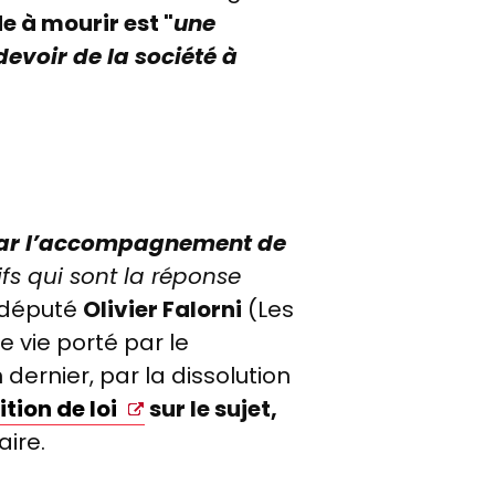
de à mourir est "
une
devoir de la société à
 car l’accompagnement de
tifs qui sont la réponse
 député
Olivier Falorni
(Les
de vie porté par le
dernier, par la dissolution
tion de loi
sur le sujet,
aire.