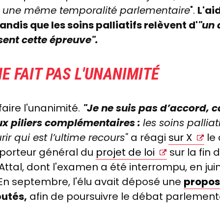
 une même temporalité parlementaire
".
L'ai
tandis que les soins palliatifs relèvent d'
"un 
sent cette épreuve".
E FAIT PAS L'UNANIMITÉ
aire l'unanimité.
"Je ne suis pas d’accord,
eux piliers complémentaires :
les soins pallia
ir qui est l’ultime recours"
a réagi
sur X
le
pporteur général du
projet de loi
sur la fin 
al, dont l'examen a été interrompu, en juin 
En septembre, l'élu avait déposé une
proposi
putés,
afin de poursuivre le débat parlement