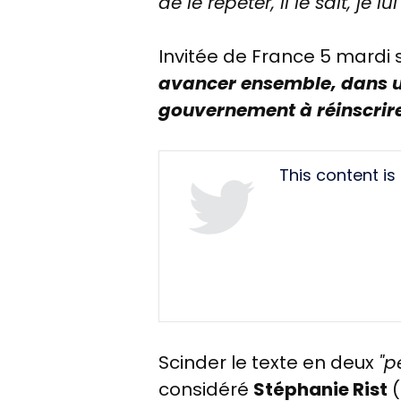
de le répéter, il le sait, je lui
Invitée de France 5 mardi so
avancer ensemble, dans u
gouvernement à réinscrire
Tweet
This content i
URL
Scinder le texte en deux
"p
considéré
Stéphanie Rist
(