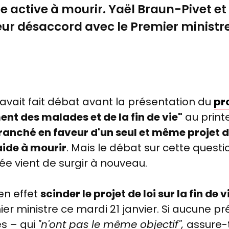
de active à mourir. Yaël Braun-Pivet et 
r désaccord avec le Premier ministr
 avait fait débat avant la présentation du
pr
t des malades et de la fin de vie"
au print
ché en faveur d'un seul et même projet de l
'aide à mourir
. Mais le débat sur cette questi
dée vient de surgir à nouveau.
en effet
scinder le projet de loi sur la fin de 
er ministre ce mardi 21 janvier. Si aucune pr
es – qui
"n'ont pas le même objectif",
assure-