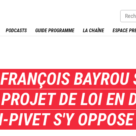
PODCASTS
GUIDE PROGRAMME
LA CHAÎNE
ESPACE PR
 : FRANÇOIS BAYROU
 PROJET DE LOI EN 
-PIVET S'Y OPPOSE