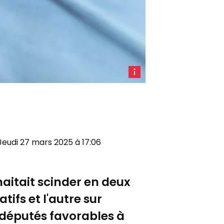
Un
patient
sur
un
lit
d'hôpital
e Jeudi 27 mars 2025 à 17:06
(image
d'illustration
/ ©
uhaitait scinder en deux
Pexels)
iatifs et l'autre sur
s députés favorables à