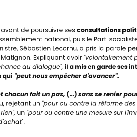
te avant de poursuivre ses
consultations poli
semblement national, puis le Parti socialiste,
istre, Sébastien Lecornu, a pris la parole 
e Matignon. Expliquant avoir
"volontairement 
 chance au dialogue",
il a mis en garde ses i
 qui
"peut nous empêcher d'avancer".
t chacun
fait un pas,
(...)
sans se renier pou
u, rejetant un
"pour ou contre la réforme des 
rien",
un
"pour ou contre une mesure sur l'im
 d'achat
".