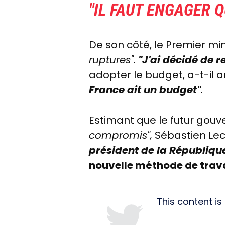
"IL FAUT ENGAGER 
De son côté, le Premier mi
ruptures".
"J'ai décidé de
r
adopter le budget, a-t-il
France ait un budget"
.
Estimant que le futur gouv
compromis",
Sébastien Lec
président de la Républiq
nouvelle méthode de trava
Tweet
This content i
URL