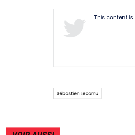
Tweet
This content i
URL
Sébastien Lecornu
VOIR AUSSI