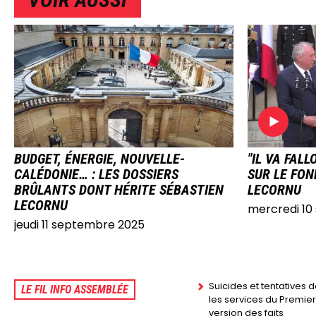
IMAGE
IMAG
BUDGET, ÉNERGIE, NOUVELLE-
"IL VA FAL
CALÉDONIE… : LES DOSSIERS
SUR LE FON
BRÛLANTS DONT HÉRITE SÉBASTIEN
LECORNU
LECORNU
mercredi 10
jeudi 11 septembre 2025
Suicides et tentatives 
LE FIL INFO ASSEMBLÉE
les services du Premier 
version des faits