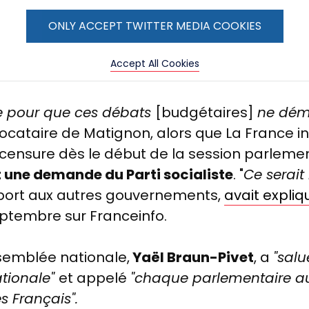
ONLY ACCEPT TWITTER MEDIA COOKIES
Accept All Cookies
e pour que ces débats
[budgétaires]
ne dém
ocataire de Matignon, alors que La France i
censure dès le début de la session parlemen
 une demande du Parti socialiste
. "
C
e serai
port aux autres gouvernements,
avait expliq
septembre sur Franceinfo.
ssemblée nationale,
Yaël Braun-Pivet
, a
"salu
ationale"
et appelé
"chaque parlementaire a
es Français".