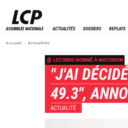
Aller
au
Menu sitemap
contenu
principal
ACTUALITÉS
DOSSIERS
REPLAYS
Fil
Accueil
-
Actualités
d'Ariane
Back
LECORNU NOMMÉ À MATIGNON
to
"J'AI DÉCID
top
49.3", ANN
ACTUALITÉ
Image