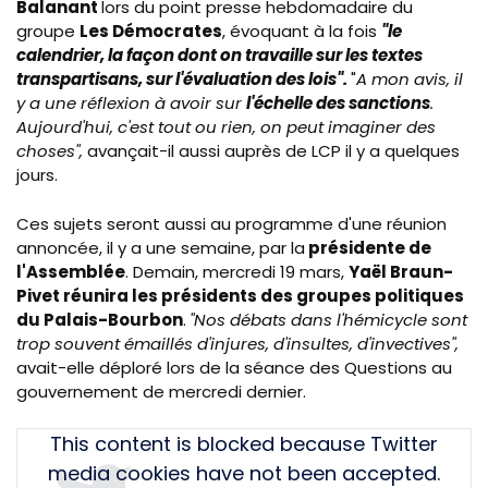
Balanant
lors du point presse hebdomadaire du
groupe
Les Démocrates
, évoquant à la fois
"le
calendrier, la façon dont on travaille sur les textes
transpartisans, sur l'évaluation des lois".
"
A mon avis, il
y a une réflexion à avoir sur
l'échelle des sanctions
.
Aujourd'hui, c'est tout ou rien, on peut imaginer des
choses",
avançait-il aussi auprès de LCP il y a quelques
jours.
Ces sujets seront aussi au programme d'une réunion
annoncée, il y a une semaine, par la
présidente de
l'Assemblée
. Demain, mercredi 19 mars,
Yaël Braun-
Pivet réunira les présidents des groupes politiques
du Palais-Bourbon
.
"Nos débats dans l'hémicycle sont
trop souvent émaillés d'injures, d'insultes, d'invectives",
avait-elle déploré lors de la séance des Questions au
gouvernement de mercredi dernier.
Tweet
This content is blocked because Twitter
URL
media cookies have not been accepted.