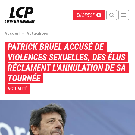
Aller
au
Menu
Direct
EN DIRECT
contenu
recherche
principal
mobile
Fil
Accueil
-
Actualités
d'Ariane
Back
PATRICK BRUEL ACCUSÉ DE
to
VIOLENCES SEXUELLES, DES ÉLUS
top
RÉCLAMENT L'ANNULATION DE SA
TOURNÉE
ACTUALITÉ
Image