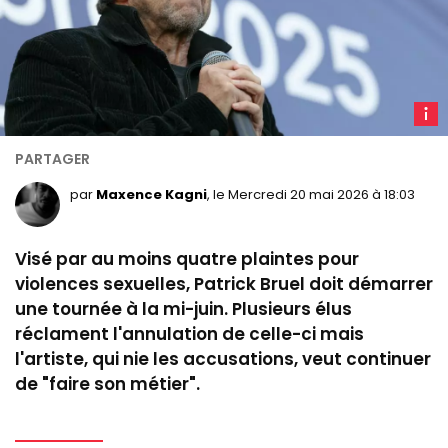
P
Bruel,
le 17
octob
par
Maxence Kagni
, le Mercredi 20 mai 2026 à 18:03
2025.
(Alain
Visé par au moins quatre plaintes pour
Jocar
violences sexuelles, Patrick Bruel doit démarrer
-
une tournée à la mi-juin. Plusieurs élus
AFP)
réclament l'annulation de celle-ci mais
l'artiste, qui nie les accusations, veut continuer
de "faire son métier".