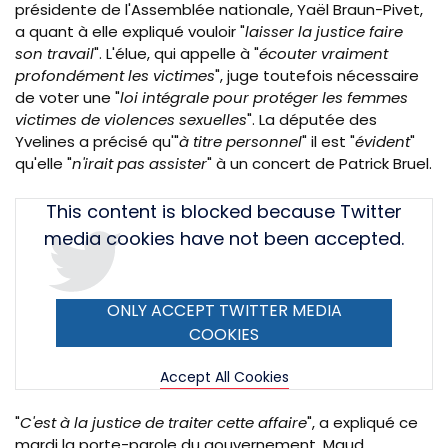
présidente de l'Assemblée nationale, Yaël Braun-Pivet,
a quant à elle expliqué vouloir "
laisser la justice faire
son travail
". L'élue, qui appelle à "
écouter vraiment
profondément les victimes
", juge toutefois nécessaire
de voter une "
loi intégrale pour protéger les femmes
victimes de violences sexuelles
". La députée des
Yvelines a précisé qu'"
à titre personnel
" il est "
évident
"
qu'elle "
n'irait pas assister
" à un concert de Patrick Bruel.
Tweet
This content is blocked because Twitter
URL
media cookies have not been accepted.
ONLY ACCEPT TWITTER MEDIA
COOKIES
Accept All Cookies
"
C'est à la justice de traiter cette affaire
", a expliqué ce
mardi la porte-parole du gouvernement, Maud