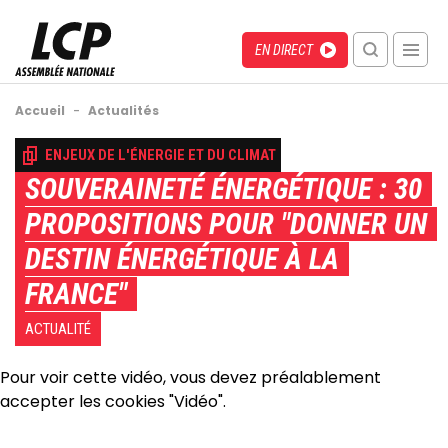
Aller
au
Menu
Direct
EN DIRECT
contenu
recherche
principal
mobile
Fil
Accueil
-
Actualités
d'Ariane
Back
ENJEUX DE L'ÉNERGIE ET DU CLIMAT
to
SOUVERAINETÉ ÉNERGÉTIQUE : 30
top
PROPOSITIONS POUR "DONNER UN
DESTIN ÉNERGÉTIQUE À LA
FRANCE"
ACTUALITÉ
Pour voir cette vidéo, vous devez préalablement
accepter les cookies "Vidéo".