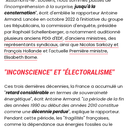
"
Assumons-le : souvent, nous sommes passés de
l'incompréhension à la surprise,
jusqu'à la
consternation
", écrit d'emblée le rapporteur Antoine
Armand. Lancée en octobre 2022 à l'initiative du groupe
Les Républicains, la commission d'enquête, présidée
par Raphaël
Schellenberger,
a notamment auditionné
plusieurs anciens PDG d'EDF
,
d'anciens ministres
, des
représentants syndicaux
, ainsi que
Nicolas Sarkozy et
François Hollande
et l'actuelle
Première ministre,
Elisabeth Borne
.
"
INCONSCIENCE
" ET "
ÉLECTORALISME
"
Ces trois dernières décennies, la France a accumulé un
"
retard considérable
en termes de souveraineté
énergétique
", écrit Antoine Armand. "
L
a période de la fin
des années 1990 au début des années 2010 constitue
comme une
décennie perdue
", explique le rapporteur.
Pendant cette période, les "
fragilités
" françaises,
comme la dépendance aux énergies fossiles ou le