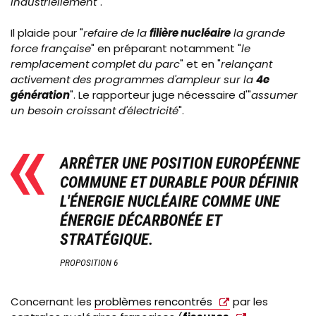
industriellement
".
Il plaide pour "
refaire de la
filière nucléaire
la grande
force française
" en préparant notamment "
le
remplacement complet du parc
" et en "
relançant
activement des programmes d'ampleur sur la
4e
génération
". Le rapporteur juge nécessaire d'"
assumer
un besoin croissant d'électricité
".
ARRÊTER UNE POSITION EUROPÉENNE
COMMUNE ET DURABLE POUR DÉFINIR
L'ÉNERGIE NUCLÉAIRE COMME UNE
ÉNERGIE DÉCARBONÉE ET
STRATÉGIQUE.
PROPOSITION 6
Concernant les
problèmes rencontrés
par les