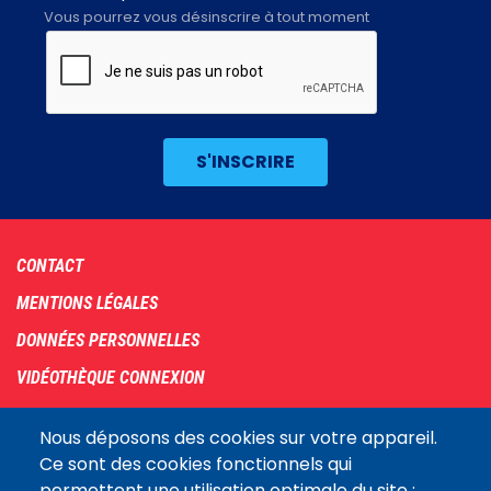
Vous pourrez vous désinscrire à tout moment
Footer
CONTACT
menu
MENTIONS LÉGALES
DONNÉES PERSONNELLES
VIDÉOTHÈQUE CONNEXION
PLAN DU SITE
Nous déposons des cookies sur votre appareil.
ARCHIVES
Ce sont des cookies fonctionnels qui
permettent une utilisation optimale du site :
COOKIES