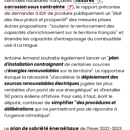
centrales nucléaires françaises (
fissures
,
corrosion sous contrainte
), le rapport préconise
de demander à EDF de produire publiquement un "
état
des lieux précis et prospectif
" des mesures prises.
Autres propositions : "
soutenir le renforcement des
capacités d'enrichissement sur le territoire français
" et
étendre les capacités d'entreposage du combustible
usé à La Hague.
Antoine Armand souhaite également lancer un "
plan
d'installation contraignant
de certaines sources
d'
énergies renouvelables
sur le territoire
". Le rapporteur
évoque la nécessité "
d'accélérer le
déploiement des
sources renouvelables électriques
jugées les plus
rentables d'un point de vue énergétique
" et d'installer
50 parcs éoliens offshore. Pour cela, il faut, écrit le
député, continuer de
simplifier "
des procédures et
délibérations
qui ne permettront pas de répondre à
l'urgence climatique
".
Le
plan de sobriété énergétique
de l'hiver 2022-2023