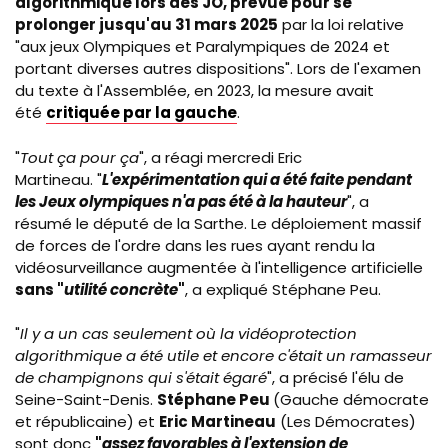
algorithmique lors des JO, prévue pour se
prolonger
jusqu'au 31 mars 2025
par la loi relative
"aux jeux Olympiques et Paralympiques de 2024 et
portant diverses autres dispositions". Lors de l'examen
du texte à l'Assemblée, en 2023, la mesure avait
été
critiquée par la gauche
.
"
Tout ça pour ça
", a réagi mercredi Eric
Martineau.
"
L'expérimentation qui a été faite pendant
les Jeux olympiques n'a pas été à la hauteur
", a
résumé le député de la Sarthe. Le déploiement massif
de forces de l'ordre dans les rues ayant rendu la
vidéosurveillance augmentée à l'intelligence artificielle
sans "
utilité concrète
"
, a expliqué Stéphane Peu.
"
Il y a un cas seulement où la vidéoprotection
algorithmique a été utile et encore c'était un ramasseur
de champignons qui s'était égaré
", a précisé l'élu de
Seine-Saint-Denis.
Stéphane Peu
(Gauche démocrate
et républicaine) et
Eric Martineau
(Les Démocrates)
sont donc
"
assez favorables à l'extension de