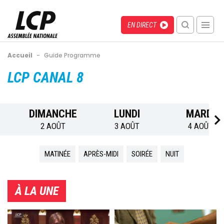
Aller
au
Menu
Direct
EN DIRECT
contenu
recherche
principal
mobile
Fil
Accueil
-
Guide Programme
d'Ariane
Back
LCP CANAL 8
to
top
DIMANCHE
LUNDI
MARDI
2 AOÛT
3 AOÛT
4 AOÛT
MATINÉE
APRÈS-MIDI
SOIRÉE
NUIT
À LA UNE
Image
Image