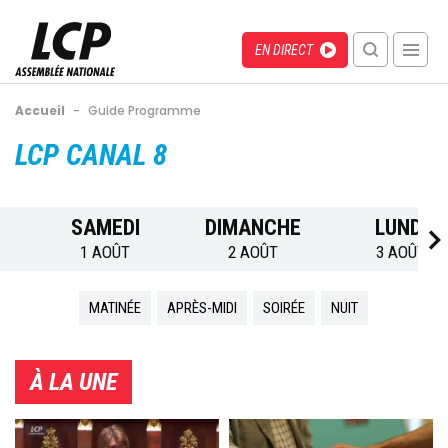
Aller
au
Menu
Direct
EN DIRECT
contenu
recherche
principal
mobile
Fil
Accueil
-
Guide Programme
d'Ariane
Back
LCP CANAL 8
to
top
SAMEDI
DIMANCHE
LUNDI
1 AOÛT
2 AOÛT
3 AOÛT
MATINÉE
APRÈS-MIDI
SOIRÉE
NUIT
À LA UNE
Image
Image