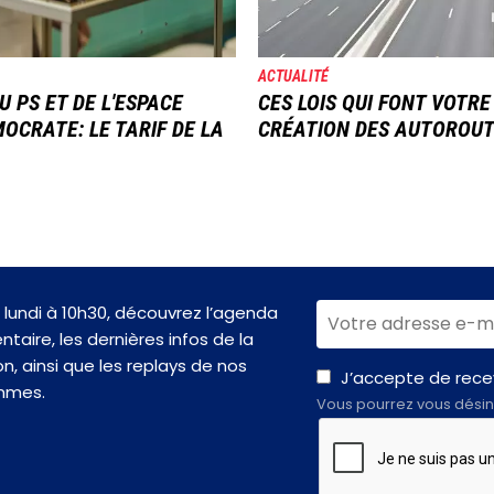
ACTUALITÉ
U PS ET DE L'ESPACE
CES LOIS QUI FONT VOTRE
OCRATE: LE TARIF DE LA
CRÉATION DES AUTOROU
lundi à 10h30, découvrez l’agenda
taire, les dernières infos de la
n, ainsi que les replays de nos
J’accepte de recev
mmes.
Vous pourrez vous désin