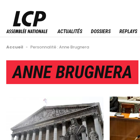
Aller
au
Menu sitemap
contenu
principal
ACTUALITÉS
DOSSIERS
REPLAYS
Fil
Accueil
-
Personnalité : Anne Brugnera
d'Ariane
Back
ANNE BRUGNERA
to
top
Image
Image