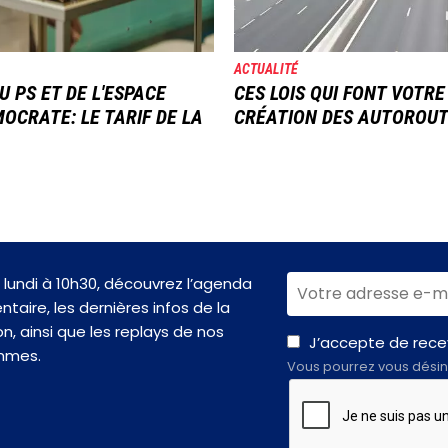
ACTUALITÉ
U PS ET DE L'ESPACE
CES LOIS QUI FONT VOTRE
OCRATE: LE TARIF DE LA
CRÉATION DES AUTOROU
lundi à 10h30, découvrez l’agenda
taire, les dernières infos de la
n, ainsi que les replays de nos
J’accepte de recev
mmes.
Vous pourrez vous désin