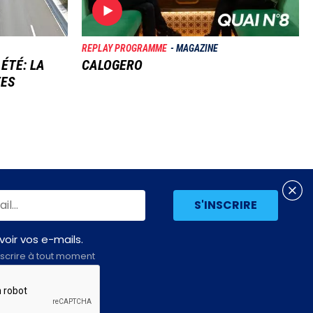
REPLAY PROGRAMME
MAGAZINE
 ÉTÉ: LA
CALOGERO
TES
oir vos e-mails.
scrire à tout moment