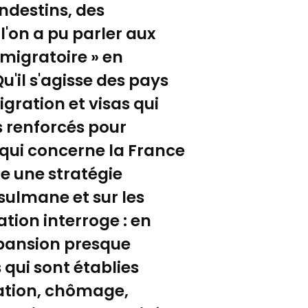
andestins, des
'on a pu parler aux
 migratoire » en
il s'agisse des pays
gration et visas qui
s renforcés pour
e qui concerne la France
te une stratégie
ulmane et sur les
ation interroge : en
xpansion presque
 qui sont établies
sation, chômage,