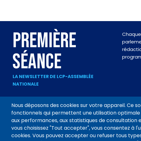
PREMIÈRE
Chaque 
parlemen
rédactio
SÉANCE
progra
LA NEWSLETTER DE LCP-ASSEMBLÉE
NATIONALE
Nous déposons des cookies sur votre appareil. Ce so
fonctionnels qui permettent une utilisation optimale 
Footer
aux performances, aux statistiques de consultation e
CONTACT
MENTIONS LÉGALES
DONNÉES PERSONNELLES
menu
vous choisissez "Tout accepter", vous consentez à l'ut
cookies. Vous pouvez accepter ou refuser tous types