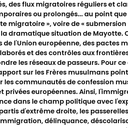
és, des flux migratoires réguliers et cl
oraires ou prolongés... au point que l
te migratoire », voire de « submersion
 dramatique situation de Mayotte. Qu'
 de l'Union européenne, des pactes mi
aborés et des contrôles aux frontière
fondre les réseaux de passeurs. Pour c
 rapport sur les Frères musulmans poin
ur les communautés de confession mus
et privées européennes. Ainsi, l'immigr
ce dans le champ politique avec l'e
artis d'extrême droite, les passerelles
 immigration, délinquance, déscolari