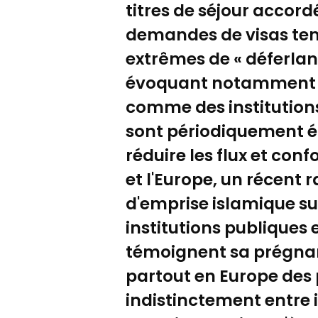
titres de séjour accord
demandes de visas temp
extrêmes de « déferlan
évoquant notamment la
comme des institutions
sont périodiquement él
réduire les flux et con
et l'Europe, un récent
d'emprise islamique s
institutions publiques 
témoignent sa prégnan
partout en Europe des p
indistinctement entre