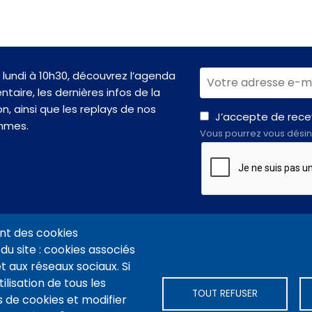
lundi à 10h30, découvrez l’agenda
taire, les dernières infos de la
n, ainsi que les replays de nos
J’accepte de recev
mmes.
Vous pourrez vous désin
nt des cookies
du site : cookies associés
t aux réseaux sociaux. Si
VIDÉOTHÈQUE CONNEXION
PLAN DU SITE
ARCHIVES
COOKIES
ilisation de tous les
TOUT REFUSER
 de cookies et modifier