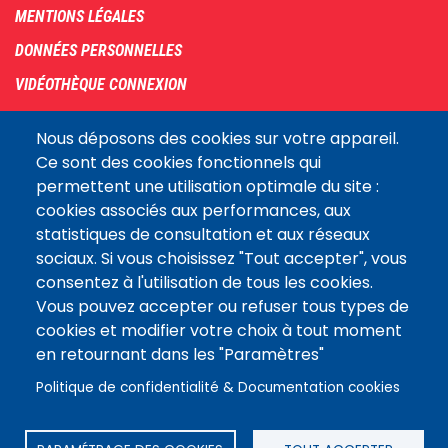
menu
MENTIONS LÉGALES
DONNÉES PERSONNELLES
VIDÉOTHÈQUE CONNEXION
PLAN DU SITE
Nous déposons des cookies sur votre appareil.
ARCHIVES
Ce sont des cookies fonctionnels qui
permettent une utilisation optimale du site :
COOKIES
cookies associés aux performances, aux
Assemblée
statistiques de consultation et aux réseaux
LE SITE DE L’ASSEMBLÉE NATIONALE
nationale
sociaux. Si vous choisissez "Tout accepter", vous
consentez à l'utilisation de tous les cookies.
Vous pouvez accepter ou refuser tous types de
Suivez-nous
cookies et modifier votre choix à tout moment
en retournant dans les "Paramètres"
Politique de confidentialité & Documentation cookies