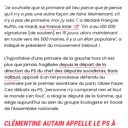
"Je souhaite que la primaire ait lieu parce que je pense
qu'il n'y a pas une autre façon de faire. Maintenant, s'il
n'y a pas de primaire, moi j'y vais !"
, a déclaré François
Ruffin, ce mardi,
sur France Inter
.
"On a eu 100 000
signatures
[de soutien]
en 15 jours, alors maintenant
en route vers les 500 maires, il y a un élan populaire"
, a
indiqué le président du mouvement Debout !.
L'hypothèse d'une primaire de la gauche hors LFI est
plus que jamais fragilisée
depuis le départ de la
direction du PS du chef des députés socialistes, Boris
Vallaud
, opposé à un tel processus défendu au
contraire par le premier secrétaire du parti, Olivier Faure.
Ces débats au PS,
"personne n'y comprend rien et tout
le monde s'en fout"
, a réagi le député de la Somme, qui
siège aujourd'hui au sein du groupe Ecologiste et Social
de l'Assemblée nationale.
CLÉMENTINE AUTAIN APPELLE LE PS À