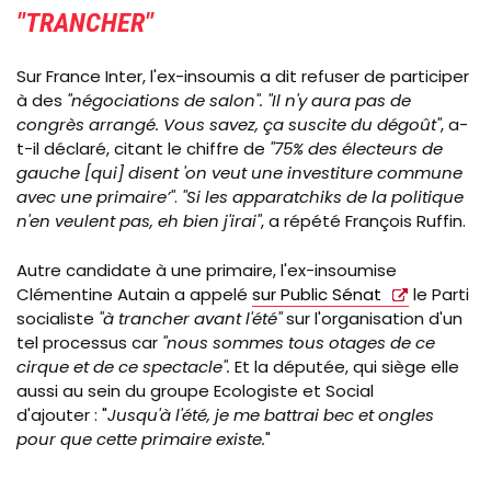
"TRANCHER"
Sur France Inter, l'ex-insoumis a dit refuser de participer
à des
"négociations de salon". "Il n'y aura pas de
congrès arrangé. Vous savez, ça suscite du dégoût"
, a-
t-il déclaré, citant le chiffre de
"75% des électeurs de
gauche [qui] disent 'on veut une investiture commune
avec une primaire’"
.
"Si les apparatchiks de la politique
n'en veulent pas, eh bien j'irai"
, a répété François Ruffin.
Autre candidate à une primaire, l'ex-insoumise
Clémentine Autain a appelé
sur Public Sénat
le Parti
socialiste
"à trancher avant l'été"
sur l'organisation d'un
tel processus car
"nous sommes tous otages de ce
cirque et de ce spectacle".
Et la députée, qui siège elle
aussi au sein du groupe Ecologiste et Social
d'ajouter :
"
Jusqu'à l'été, je me battrai bec et ongles
pour que cette primaire existe.
"