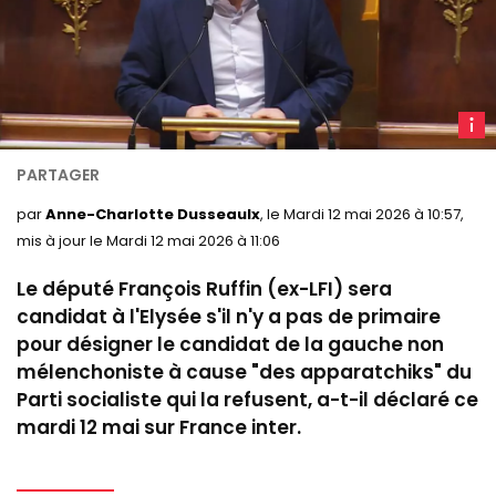
F
Ruffin
à
l'Ass
par
Anne-Charlotte Dusseaulx
, le Mardi 12 mai 2026 à 10:57,
nation
mis à jour le Mardi 12 mai 2026 à 11:06
Le député François Ruffin (ex-LFI) sera
candidat à l'Elysée s'il n'y a pas de primaire
pour désigner le candidat de la gauche non
mélenchoniste à cause "des apparatchiks" du
Parti socialiste qui la refusent, a-t-il déclaré ce
mardi 12 mai sur France inter.