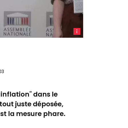
La
députée
écologiste
Eva
Sas,
autrice
03
de
la
proposition
inflation" dans le
de
loi
 tout juste déposée,
sur
est la mesure phare.
la
taxation
des