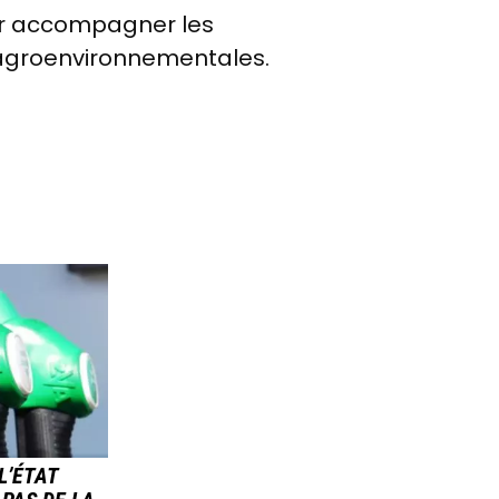
our accompagner les
 agroenvironnementales.
L’ÉTAT