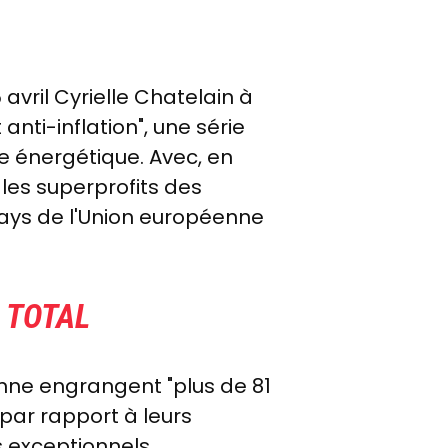
superprofits
des
entreprises
 avril Cyrielle Chatelain à
pétro-
gazières,
anti-inflation", une série
le 15
se énergétique. Avec, en
avril
les superprofits des
2026
ays de l'Union européenne
à
l'Assemblée
nationale.
 TOTAL
nne engrangent "plus de 81
, par rapport à leurs
ts exceptionnels