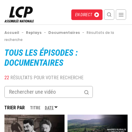
Aller
au
Menu
Direct
EN DIRECT
contenu
recherche
principal
mobile
Fil
Accueil
-
Replays
-
Documentaires
-
Résultats de la
d'Ariane
recherche
Back
to
DOCUMENTAIRES
top
22
RÉSULTATS POUR VOTRE RECHERCHE
TRIER PAR
TRIER
TITRE
DATE
PAR
Image
Image
ORDRE
CROISSANT