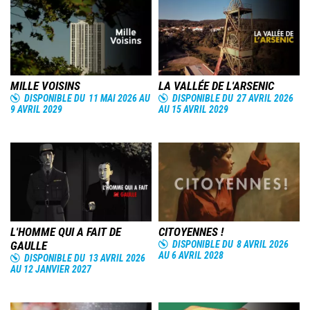
Image
Image
MILLE VOISINS
LA VALLÉE DE L'ARSENIC
DISPONIBLE DU
11 MAI 2026
AU
DISPONIBLE DU
27 AVRIL 2026
9 AVRIL 2029
AU
15 AVRIL 2029
Image
Image
L'HOMME QUI A FAIT DE
CITOYENNES !
GAULLE
DISPONIBLE DU
8 AVRIL 2026
AU
6 AVRIL 2028
DISPONIBLE DU
13 AVRIL 2026
AU
12 JANVIER 2027