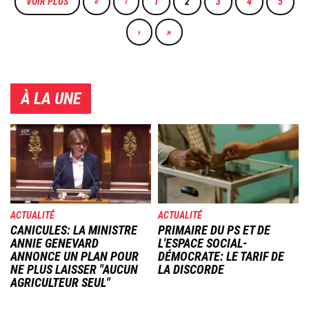
VOIR PLUS
PREMIÈRE
«
PAGE
‹
PAGE
1
PAGE
2
PAGE
3
PAGE
4
PAGE
5
PAGE
PRÉCÉDENTE
COURANTE
PAGE
›
DERNIÈRE
»
SUIVANTE
PAGE
À LA UNE
Image
Image
ACTUALITÉ
ACTUALITÉ
CANICULES: LA MINISTRE
PRIMAIRE DU PS ET DE
ANNIE GENEVARD
L'ESPACE SOCIAL-
ANNONCE UN PLAN POUR
DÉMOCRATE: LE TARIF DE
NE PLUS LAISSER "AUCUN
LA DISCORDE
AGRICULTEUR SEUL"