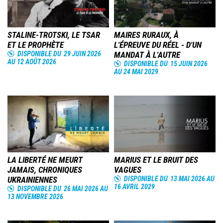
STALINE-TROTSKI, LE TSAR
MAIRES RURAUX, À
ET LE PROPHÈTE
L'ÉPREUVE DU RÉEL - D'UN
DISPONIBLE DU
29 JUIN 2026
MANDAT À L'AUTRE
AU
12 AOÛT 2026
DISPONIBLE DU
15 JUIN 2026
AU
24 MAI 2029
Image
Image
LA LIBERTÉ NE MEURT
MARIUS ET LE BRUIT DES
JAMAIS, CHRONIQUES
VAGUES
UKRAINIENNES
DISPONIBLE DU
13 MAI 2026
AU
16 AVRIL 2029
DISPONIBLE DU
26 MAI 2026
AU
13 NOVEMBRE 2026