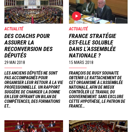
ACTUALITÉ
ACTUALITÉ
DES COACHS POUR
FRANCE STRATÉGIE
ASSURER LA
EST-ELLE SOLUBLE
RECONVERSION DES
DANS L’ASSEMBLÉE
DÉPUTÉS
NATIONALE ?
29 MAI 2018
15 MARS 2018
LES ANCIENS DÉPUTÉS NE SONT
FRANÇOIS DE RUGY SOUHAITE
PAS ACCOMPAGNÉS POUR
OBTENIR LE RATTACHEMENT DE
ORGANISER LEUR RETOUR À LA VIE
CET ORGANISME À L'ASSEMBLÉE
PROFESSIONNELLE. UN RAPPORT
NATIONALE, AFIN DE MIEUX
SUGGÈRE DE CHANGER LA DONNE
CONTRÔLER LE TRAVAIL DU
EN LEUR OFFRANT UN BILAN DE
GOUVERNEMENT. SANS EXCLURE
COMPÉTENCES, DES FORMATIONS
CETTE HYPOTHÈSE, LE PATRON DE
ET…
FRANCE…
Image
Image