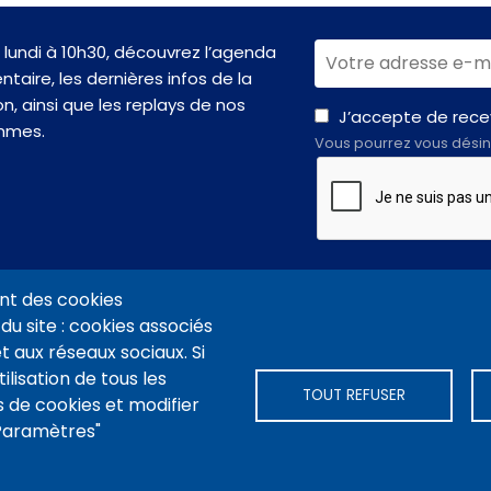
lundi à 10h30, découvrez l’agenda
taire, les dernières infos de la
n, ainsi que les replays de nos
J’accepte de recev
mmes.
Vous pourrez vous désin
nt des cookies
du site : cookies associés
t aux réseaux sociaux. Si
VIDÉOTHÈQUE CONNEXION
PLAN DU SITE
ARCHIVES
COOKIES
ilisation de tous les
TOUT REFUSER
 de cookies et modifier
"Paramètres"
-nous