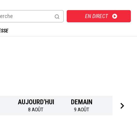
Direct
EN DIRECT
ESSE
AUJOURD'HUI
DEMAIN
LUNDI
8 AOÛT
9 AOÛT
10 AOÛT