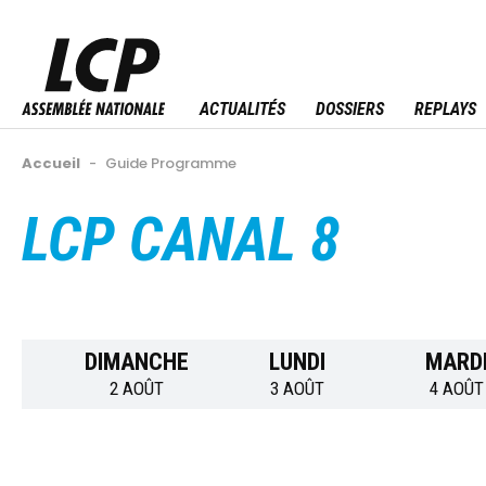
Aller
au
Menu sitemap
contenu
principal
ACTUALITÉS
DOSSIERS
REPLAYS
Fil
Accueil
-
Guide Programme
d'Ariane
LCP CANAL 8
Back
to
top
DIMANCHE
LUNDI
MARD
2 AOÛT
3 AOÛT
4 AOÛT