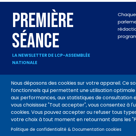
PREMIÈRE
Chaque 
parlemen
rédactio
SÉANCE
progra
LA NEWSLETTER DE LCP-ASSEMBLÉE
NATIONALE
Nous déposons des cookies sur votre appareil. Ce so
fonctionnels qui permettent une utilisation optimale 
Footer
aux performances, aux statistiques de consultation e
CONTACT
MENTIONS LÉGALES
DONNÉES PERSONNELLES
menu
vous choisissez "Tout accepter", vous consentez à l'ut
cookies. Vous pouvez accepter ou refuser tous types
votre choix à tout moment en retournant dans les 
Suivez
Politique de confidentialité & Documentation cookies