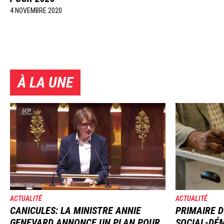
4 NOVEMBRE 2020
À LA UNE
Image
Image
ACTUALITÉ
ACTUALITÉ
CANICULES: LA MINISTRE ANNIE
PRIMAIRE D
GENEVARD ANNONCE UN PLAN POUR
SOCIAL-DÉM