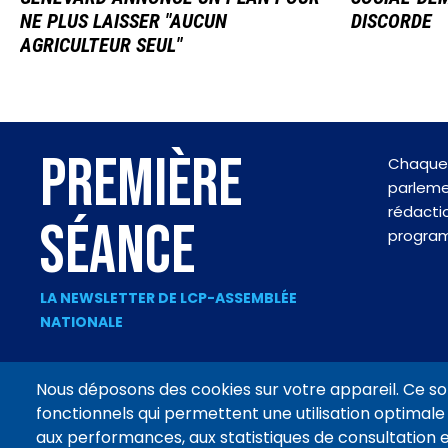
NE PLUS LAISSER "AUCUN
DISCORDE
AGRICULTEUR SEUL"
PREMIÈRE
Chaque 
parlemen
rédactio
SÉANCE
progra
LA NEWSLETTER DE LCP-ASSEMBLÉE
NATIONALE
Nous déposons des cookies sur votre appareil. Ce so
fonctionnels qui permettent une utilisation optimale 
Footer
aux performances, aux statistiques de consultation e
CONTACT
MENTIONS LÉGALES
DONNÉES PERSONNELLES