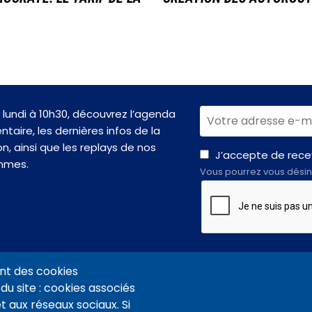
lundi à 10h30, découvrez l’agenda
taire, les dernières infos de la
n, ainsi que les replays de nos
J’accepte de recev
mmes.
Vous pourrez vous désin
nt des cookies
du site : cookies associés
t aux réseaux sociaux. Si
VIDÉOTHÈQUE CONNEXION
PLAN DU SITE
ARCHIVES
COOKIES