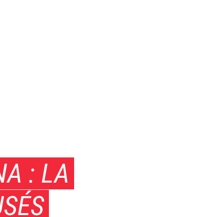
A : LA
USÉS