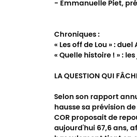
- Emmanuelle Piet, prés
Chroniques :
« Les off de Lou » : due
« Quelle histoire ! » : l
LA QUESTION QUI FÂCHE /
Selon son rapport annue
hausse sa prévision de 
COR proposait de repou
aujourd'hui 67,6 ans, a