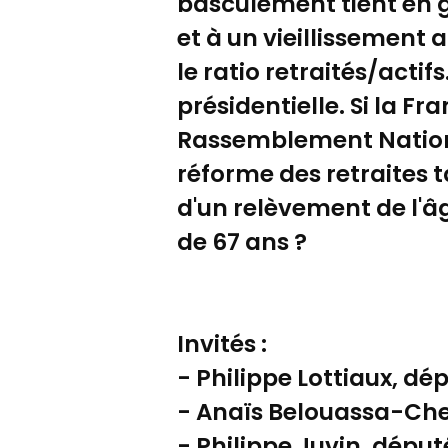
basculement tient en g
et à un vieillissemen
le ratio retraités/acti
présidentielle. Si la F
Rassemblement Nationa
réforme des retraites 
d'un relèvement de l'âge
de 67 ans ?
Invités :
- Philippe Lottiaux, d
- Anaïs Belouassa-Cher
- Philippe Juvin, déput