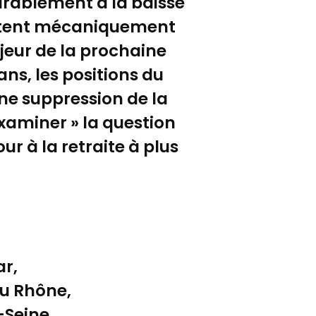
urablement à la baisse
mentent mécaniquement
ajeur de la prochaine
ans, les positions du
ne suppression de la
examiner » la question
ur à la retraite à plus
ar,
du Rhône,
-Seine.