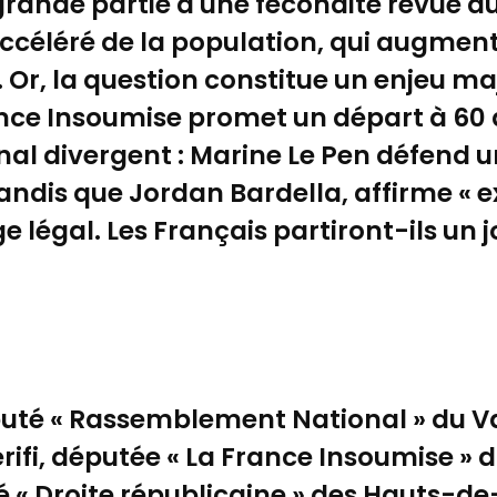
rande partie à une fécondité revue d
t accéléré de la population, qui aug
fs. Or, la question constitue un enjeu m
rance Insoumise promet un départ à 60 
l divergent : Marine Le Pen défend u
tandis que Jordan Bardella, affirme « 
 légal. Les Français partiront-ils un jo
éputé « Rassemblement National » du V
ifi, députée « La France Insoumise » 
é « Droite républicaine » des Hauts-de