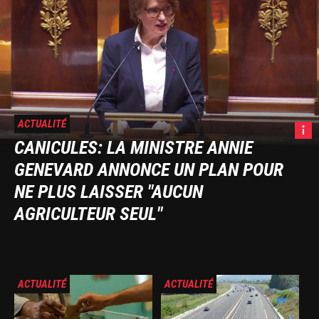
ACTUALITÉ
A
CANICULES: LA MINISTRE ANNIE
Genev
GENEVARD ANNONCE UN PLAN POUR
le
26
NE PLUS LAISSER "AUCUN
mai
AGRICULTEUR SEUL"
2025.
LCP
Image
Image
ACTUALITÉ
ACTUALITÉ