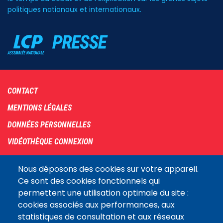
politiques nationaux et internationaux.
Footer
CONTACT
menu
MENTIONS LÉGALES
DONNÉES PERSONNELLES
VIDÉOTHÈQUE CONNEXION
PLAN DU SITE
Nous déposons des cookies sur votre appareil.
ARCHIVES
Ce sont des cookies fonctionnels qui
permettent une utilisation optimale du site :
COOKIES
cookies associés aux performances, aux
Assemblée
statistiques de consultation et aux réseaux
LE SITE DE L’ASSEMBLÉE NATIONALE
nationale