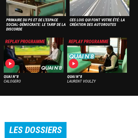
PRIMAIRE DU PS ET DE L'ESPACE
CES LOIS QUI FONT VOTRE ÉTÉ: LA
SOCIAL-DÉMOCRATE: LE TARIF DE LA
CRÉATION DES AUTOROUTES
DISCORDE
Image
Image
REPLAY PROGRAMME
REPLAY PROGRAMME
QUAI N°8
QUAI N°8
CALOGERO
LAURENT VOULZY
LES DOSSIERS