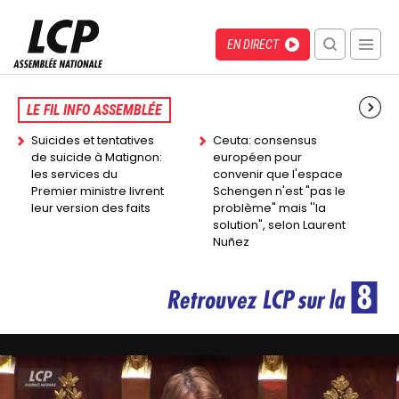
Aller
au
Menu
Direct
EN DIRECT
contenu
recherche
principal
mobile
Back
to
LE FIL INFO ASSEMBLÉE
top
Suicides et tentatives
Ceuta: consensus
de suicide à Matignon:
européen pour
les services du
convenir que l'espace
Premier ministre livrent
Schengen n'est "pas le
leur version des faits
problème" mais ''la
solution", selon Laurent
Nuñez
Image
Image