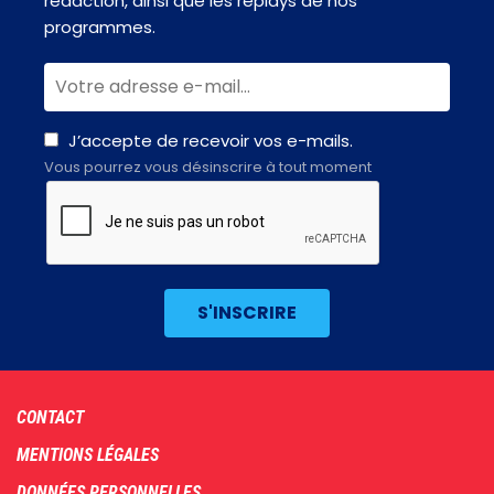
rédaction, ainsi que les replays de nos
programmes.
J’accepte de recevoir vos e-mails.
Vous pourrez vous désinscrire à tout moment
Footer
CONTACT
menu
MENTIONS LÉGALES
DONNÉES PERSONNELLES