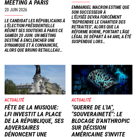
MEETING À PARIS
EMMANUEL MACRON ESTIME QUE
20 JUIN 2026
SON SUCCESSEUR À
L'ÉLYSÉE DEVRA FORCÉMENT
LE CANDIDAT LES RÉPUBLICAINS À
"REPRENDRE LE CHANTIER DES
L'ÉLECTION PRÉSIDENTIELLE
RETRAITES", ALORS QUE LA
RÉUNIT SES SOUTIENS À PARIS CE
RÉFORME BORNE, PORTANT L'ÂGE
SAMEDI 20 JUIN. UN MEETING
LÉGAL DE DÉPART À 64 ANS, A ÉTÉ
DESTINÉ À ENCLENCHER UNE
SUSPENDUE LORS…
DYNAMIQUE ET À CONVAINCRE,
ALORS QUE BRUNO RETAILLEAU…
Image
Image
ACTUALITÉ
ACTUALITÉ
FÊTE DE LA MUSIQUE:
"GUERRE DE L'IA",
LFI INVESTIT LA PLACE
"SOUVERAINETÉ": LE
DE LA RÉPUBLIQUE, SES
BLOCAGE D'ANTHROPIC
ADVERSAIRES
SUR DÉCISION
DÉNONCENT UNE
AMÉRICAINE S'INVITE