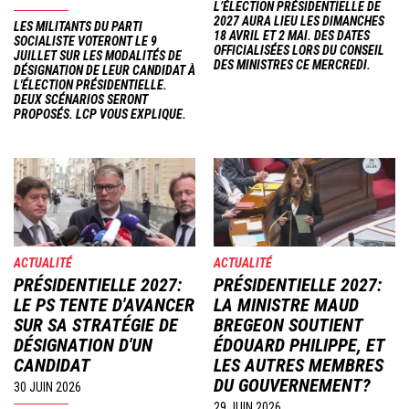
L’ÉLECTION PRÉSIDENTIELLE DE
2027 AURA LIEU LES DIMANCHES
LES MILITANTS DU PARTI
18 AVRIL ET 2 MAI. DES DATES
SOCIALISTE VOTERONT LE 9
OFFICIALISÉES LORS DU CONSEIL
JUILLET SUR LES MODALITÉS DE
DES MINISTRES CE MERCREDI.
DÉSIGNATION DE LEUR CANDIDAT À
L'ÉLECTION PRÉSIDENTIELLE.
DEUX SCÉNARIOS SERONT
PROPOSÉS. LCP VOUS EXPLIQUE.
Image
Image
ACTUALITÉ
ACTUALITÉ
PRÉSIDENTIELLE 2027:
PRÉSIDENTIELLE 2027:
LE PS TENTE D'AVANCER
LA MINISTRE MAUD
SUR SA STRATÉGIE DE
BREGEON SOUTIENT
DÉSIGNATION D'UN
ÉDOUARD PHILIPPE, ET
CANDIDAT
LES AUTRES MEMBRES
DU GOUVERNEMENT?
30 JUIN 2026
29 JUIN 2026