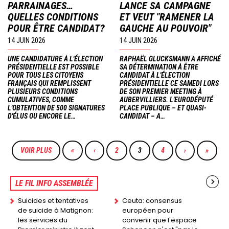
PARRAINAGES…
LANCE SA CAMPAGNE
QUELLES CONDITIONS
ET VEUT "RAMENER LA
POUR ÊTRE CANDIDAT?
GAUCHE AU POUVOIR"
14 JUIN 2026
14 JUIN 2026
UNE CANDIDATURE À L'ÉLECTION
RAPHAËL GLUCKSMANN A AFFICHÉ
PRÉSIDENTIELLE EST POSSIBLE
SA DÉTERMINATION À ÊTRE
POUR TOUS LES CITOYENS
CANDIDAT À L'ÉLECTION
FRANÇAIS QUI REMPLISSENT
PRÉSIDENTIELLE CE SAMEDI LORS
PLUSIEURS CONDITIONS
DE SON PREMIER MEETING À
CUMULATIVES, COMME
AUBERVILLIERS. L'EURODÉPUTÉ
L'OBTENTION DE 500 SIGNATURES
PLACE PUBLIQUE – ET QUASI-
D'ÉLUS OU ENCORE LE…
CANDIDAT – A…
Pagination
VOIR PLUS
PREMIÈRE
«
PAGE
‹
PAGE
2
PAGE
3
PAGE
4
PAGE
›
DERNIÈ
»
PAGE
PRÉCÉDENTE
COURANTE
SUIVANTE
PAGE
LE FIL INFO ASSEMBLÉE
Suicides et tentatives
Ceuta: consensus
de suicide à Matignon:
européen pour
les services du
convenir que l'espace