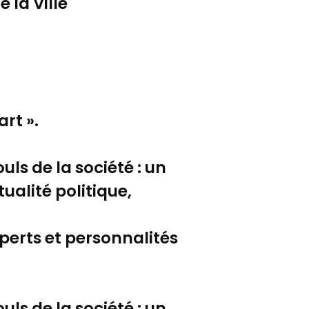
 la Ville
rt ».
ls de la société : un
ualité politique,
xperts et personnalités
ls de la société : un