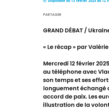
Disponible du
13 février 2025
au
12 f
GRAND DÉBAT / Ukrain
« Le récap » par Valéri
Mercredi 12 février 20
au téléphone avec Vlad
son temps et ses effort
longuement échangé au 
accord de paix. Les e
illustration de la volo