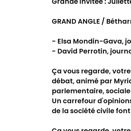
Grande invitée : Juliet
GRAND ANGLE / Bétharra
- Elsa Mondin-Gava, jo
- David Perrotin, journ
Ça vous regarde, votre 
débat, animé par Myria
parlementaire, social
Un carrefour d'opinions
de la société civile fon
Ça vous regarde, votre 