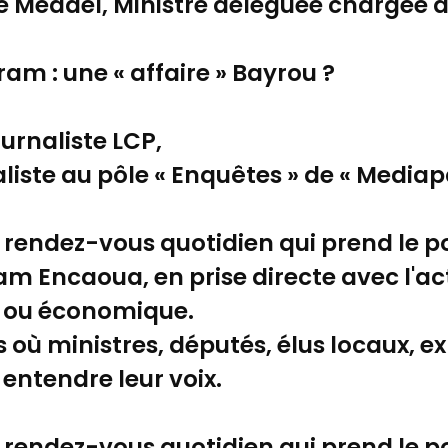
te Méadel, Ministre déléguée chargée de
m : une « affaire » Bayrou ?
urnaliste LCP,
aliste au pôle « Enquêtes » de « Mediapa
rendez-vous quotidien qui prend le pou
m Encaoua, en prise directe avec l'act
e ou économique.
 où ministres, députés, élus locaux, e
t entendre leur voix.
rendez-vous quotidien qui prend le pou