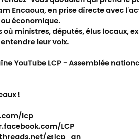
m Encaoua, en prise directe avec l'act
e ou économique.
 où ministres, députés, élus locaux, e
t entendre leur voix.
îne YouTube LCP - Assemblée national
eaux !
er.com/lcp
-fr.facebook.com/LCP
w.threads.net/@lcp_an