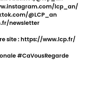
www.instagram.com/lcp_an/
.tiktok.com/@LCP_an
p.fr/newsletter
e site : https://www.lcp.fr/
onale #CaVousRegarde