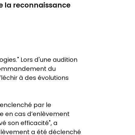
de la reconnaissance
(©
LCP)
gies." Lors d'une audition
du commandement du
léchir à des évolutions
, enclenché par le
ge en cas d’enlèvement
é son efficacité", a
 enlèvement a été déclenché