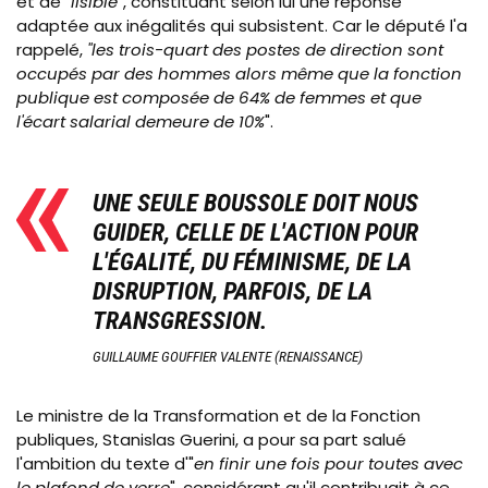
et de "
lisible
", constituant selon lui une réponse
adaptée aux inégalités qui subsistent. Car le député l'a
rappelé,
"les trois-quart des postes de direction sont
occupés par des hommes alors même que la fonction
publique est composée de 64% de femmes et que
l'écart salarial demeure de 10%
".
UNE SEULE BOUSSOLE DOIT NOUS
GUIDER, CELLE DE L'ACTION POUR
L'ÉGALITÉ, DU FÉMINISME, DE LA
DISRUPTION, PARFOIS, DE LA
TRANSGRESSION.
GUILLAUME GOUFFIER VALENTE (RENAISSANCE)
Le ministre de la Transformation et de la Fonction
publiques, Stanislas Guerini, a pour sa part salué
l'ambition du texte d'"
en finir une fois pour toutes avec
le plafond de verre
", considérant qu'il contribuait à ce