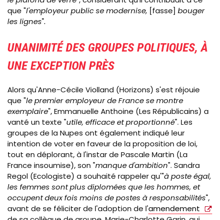
que "
l'employeur public se modernise,
[
fasse
]
bouger
les lignes
"
.
UNANIMITÉ DES GROUPES POLITIQUES, À
UNE EXCEPTION PRÈS
Alors qu'Anne-Cécile Violland (Horizons) s'est réjouie
que "
le premier employeur de France se montre
exemplaire
", Emmanuelle Anthoine (Les Républicains) a
vanté un texte "
utile, efficace et proportionné
". Les
groupes de la Nupes ont également indiqué leur
intention de voter en faveur de la proposition de loi,
tout en déplorant, à l'instar de Pascale Martin (La
France insoumise), son "
manque d'ambition
". Sandra
Regol (Ecologiste) a souhaité rappeler qu'"
à poste égal,
les femmes sont plus diplomées que les hommes, et
occupent deux fois moins de postes à responsabilités
",
avant de se féliciter de l'adoption de l'
amendement
de sa collègue de groupe, Marie-Charlotte Garin, qui