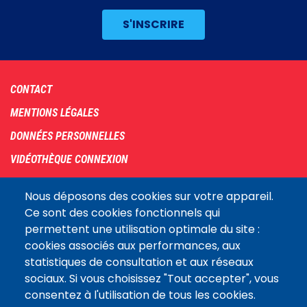
Footer
CONTACT
menu
MENTIONS LÉGALES
DONNÉES PERSONNELLES
VIDÉOTHÈQUE CONNEXION
PLAN DU SITE
Nous déposons des cookies sur votre appareil.
ARCHIVES
Ce sont des cookies fonctionnels qui
permettent une utilisation optimale du site :
COOKIES
cookies associés aux performances, aux
Assemblée
statistiques de consultation et aux réseaux
LE SITE DE L’ASSEMBLÉE NATIONALE
nationale
sociaux. Si vous choisissez "Tout accepter", vous
consentez à l'utilisation de tous les cookies.