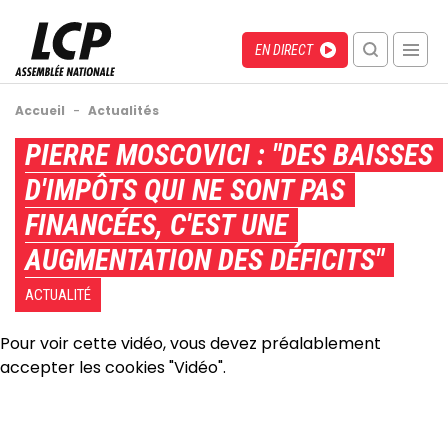
Aller
au
Menu
Direct
EN DIRECT
contenu
recherche
principal
mobile
Fil
Accueil
-
Actualités
d'Ariane
Back
PIERRE MOSCOVICI : "DES BAISSES
to
D'IMPÔTS QUI NE SONT PAS
top
FINANCÉES, C'EST UNE
AUGMENTATION DES DÉFICITS"
ACTUALITÉ
Pour voir cette vidéo, vous devez préalablement
accepter les cookies "Vidéo".