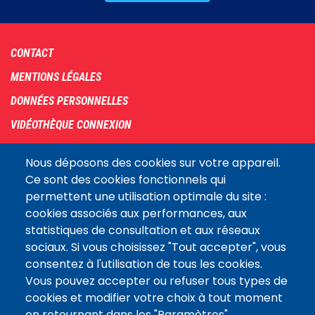
Footer
CONTACT
menu
MENTIONS LÉGALES
DONNÉES PERSONNELLES
VIDÉOTHÈQUE CONNEXION
PLAN DU SITE
Nous déposons des cookies sur votre appareil.
ARCHIVES
Ce sont des cookies fonctionnels qui
permettent une utilisation optimale du site :
COOKIES
cookies associés aux performances, aux
Assemblée
statistiques de consultation et aux réseaux
LE SITE DE L’ASSEMBLÉE NATIONALE
nationale
sociaux. Si vous choisissez "Tout accepter", vous
consentez à l'utilisation de tous les cookies.
Vous pouvez accepter ou refuser tous types de
Suivez-nous
cookies et modifier votre choix à tout moment
en retournant dans les "Paramètres"