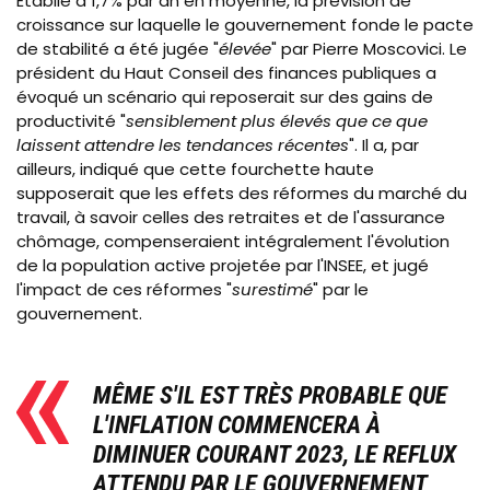
Établie à 1,7% par an en moyenne, la prévision de
croissance sur laquelle le gouvernement fonde le pacte
de stabilité a été jugée "
élevée
" par Pierre Moscovici. Le
président
du
Haut Conseil des finances publiques a
évoqué un scénario qui reposerait sur des gains de
productivité "
sensiblement plus élevés
que ce que
laissent attendre les tendances récentes
". Il a, par
ailleurs, indiqué que cette fourchette haute
supposerait que les effets des réformes du marché du
travail, à savoir celles des retraites et de l'assurance
chômage, compenseraient intégralement l'évolution
de la population active projetée par l'INSEE, et jugé
l'impact de ces réformes "
surestimé
" par le
gouvernement.
MÊME S'IL EST TRÈS PROBABLE QUE
L'INFLATION COMMENCERA À
DIMINUER COURANT 2023, LE REFLUX
ATTENDU PAR LE GOUVERNEMENT