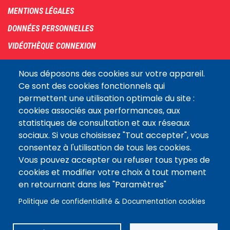
menu
MENTIONS LÉGALES
DONNÉES PERSONNELLES
VIDÉOTHÈQUE CONNEXION
PLAN DU SITE
Nous déposons des cookies sur votre appareil.
ARCHIVES
Ce sont des cookies fonctionnels qui
permettent une utilisation optimale du site :
COOKIES
cookies associés aux performances, aux
Assemblée
statistiques de consultation et aux réseaux
LE SITE DE L’ASSEMBLÉE NATIONALE
nationale
sociaux. Si vous choisissez "Tout accepter", vous
consentez à l'utilisation de tous les cookies.
Vous pouvez accepter ou refuser tous types de
Suivez-nous
cookies et modifier votre choix à tout moment
en retournant dans les "Paramètres"
Politique de confidentialité & Documentation cookies